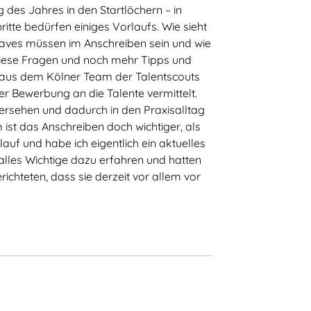
des Jahres in den Startlöchern – in
tte bedürfen einiges Vorlaufs. Wie sieht
Haves müssen im Anschreiben sein und wie
 diese Fragen und noch mehr Tipps und
Talentscouting
aus dem Kölner Team der Talentscouts
r Bewerbung an die Talente vermittelt.
Eindrücke
 versehen und dadurch in den Praxisalltag
 ist das Anschreiben doch wichtiger, als
Testimonials & Talentstories
f und habe ich eigentlich ein aktuelles
TalentNetzwerk Köln
alles Wichtige dazu erfahren und hatten
richteten, dass sie derzeit vor allem vor
Team Köln
Kooperationsschulen
Kontakt