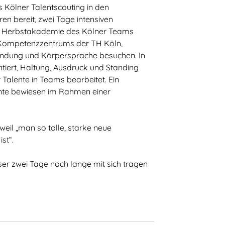
s Kölner Talentscouting in den
 bereit, zwei Tage intensiven
ten Herbstakademie des Kölner Teams
s Kompetenzzentrums der TH Köln,
ndung und Körpersprache besuchen. In
iert, Haltung, Ausdruck und Standing
Talentscouting
Talente in Teams bearbeitet. Ein
nte bewiesen im Rahmen einer
Eindrücke
Testimonials & Talentstories
il „man so tolle, starke neue
TalentNetzwerk Köln
st“.
Team Köln
ser zwei Tage noch lange mit sich tragen
Kooperationsschulen
Kontakt