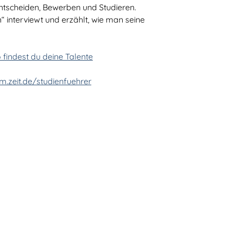
ntscheiden, Bewerben und Studieren.
“ interviewt und erzählt, wie man seine
findest du deine Talente
Talentscouting
m.zeit.de/studienfuehrer
Eindrücke
Testimonials & Talentstories
TalentNetzwerk Köln
Team Köln
Kooperationsschulen
Kontakt