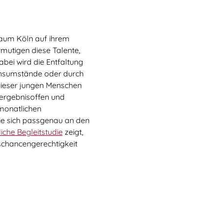
Talentscouting
raum Köln auf ihrem
Eindrücke
mutigen diese Talente,
abei wird die Entfaltung
Testimonials & Talentstories
bensumstände oder durch
 dieser jungen Menschen
TalentNetzwerk Köln
d ergebnisoffen und
Team Köln
monatlichen
ie sich passgenau an den
Kooperationsschulen
iche Begleitstudie
zeigt,
schancengerechtigkeit
Kontakt