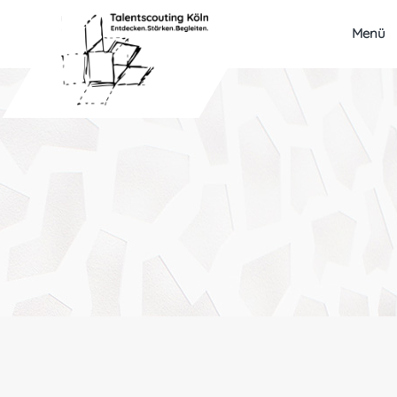
Menü
Talentscouting
Eindrücke
Testimonials & Talentstories
TalentNetzwerk Köln
Team Köln