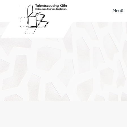
Menü
Talentscouting
Eindrücke
Testimonials & Talentstories
TalentNetzwerk Köln
Team Köln