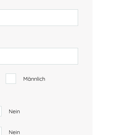
TalentNetzwerk Köln
Team Köln
Kooperationsschulen
Kontakt
Männlich
Nein
Nein