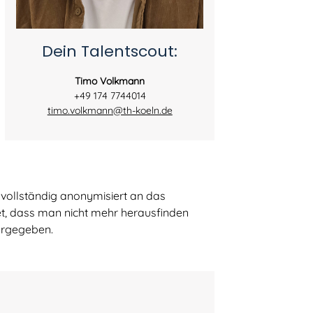
Dein Talentscout:
Timo Volkmann
+49 174 7744014
timo.volkmann@th-koeln.de
ollständig anonymisiert an das
tet, dass man nicht mehr herausfinden
ergegeben.
Talentscouting
Eindrücke
Testimonials & Talentstories