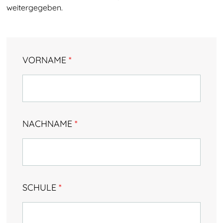
Eindrücke
weitergegeben.
Testimonials & Talentstories
TalentNetzwerk Köln
VORNAME
*
Team Köln
Kooperationsschulen
Kontakt
NACHNAME
*
SCHULE
*