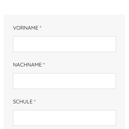
Testimonials & Talentstories
TalentNetzwerk Köln
VORNAME
*
Team Köln
Kooperationsschulen
Kontakt
NACHNAME
*
SCHULE
*