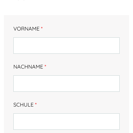
Testimonials & Talentstories
TalentNetzwerk Köln
VORNAME
*
Team Köln
Kooperationsschulen
Kontakt
NACHNAME
*
SCHULE
*