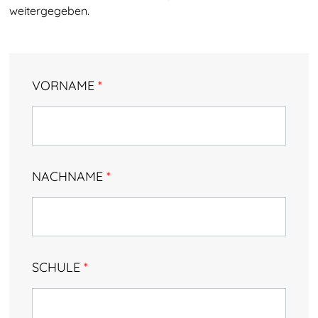
Eindrücke
weitergegeben.
Testimonials & Talentstories
TalentNetzwerk Köln
VORNAME
*
Team Köln
Kooperationsschulen
Kontakt
NACHNAME
*
SCHULE
*