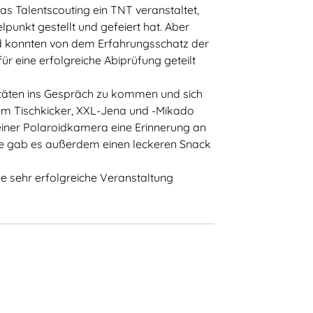
s Talentscouting ein TNT veranstaltet,
lpunkt gestellt und gefeiert hat. Aber
nd konnten von dem Erfahrungsschatz der
Talentscouting
für eine erfolgreiche Abiprüfung geteilt
Eindrücke
itäten ins Gespräch zu kommen und sich
m Tischkicker, XXL-Jena und -Mikado
Testimonials & Talentstories
 einer Polaroidkamera eine Erinnerung an
TalentNetzwerk Köln
e gab es außerdem einen leckeren Snack
Team Köln
se sehr erfolgreiche Veranstaltung
Kooperationsschulen
Kontakt