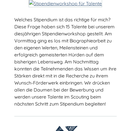
Welches Stipendium ist das richtige für mich?
Diese Frage haben sich 15 Talente bei unserem
diesjährigen Stipendienworkshop gestellt. Am
Vormittag ging es los mit Biographiearbeit zu
den eigenen Werten, Meilensteinen und
Talentscouting
erfolgreich gemeisterten Hürden auf dem
Eindrücke
bisherigen Lebensweg. Am Nachmittag
konnten die Teilnehmenden das Wissen um ihre
Testimonials & Talentstories
Stärken direkt mit in die Recherche zu ihrem
Wunsch-Förderwerk einbringen. Wir drücken
TalentNetzwerk Köln
allen die Daumen bei der Bewerbung und
Team Köln
werden unsere Talente im Scouting beim
nächsten Schritt zum Stipendium begleiten!
Kooperationsschulen
Kontakt