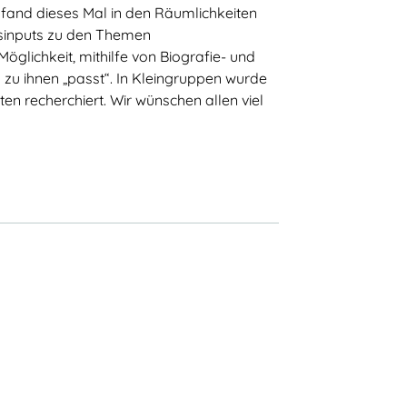
 fand dieses Mal in den Räumlichkeiten
sinputs zu den Themen
Talentscouting
öglichkeit, mithilfe von Biografie- und
Eindrücke
zu ihnen „passt“. In Kleingruppen wurde
n recherchiert. Wir wünschen allen viel
Testimonials & Talentstories
TalentNetzwerk Köln
Team Köln
Kooperationsschulen
Kontakt